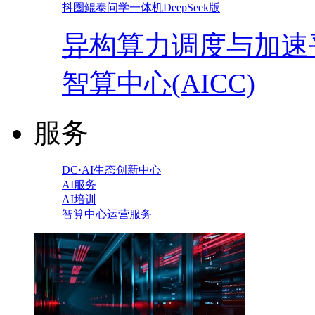
抖圈鲲泰问学一体机DeepSeek版
异构算力调度与加速
智算中心(AICC)
服务
DC·AI生态创新中心
AI服务
AI培训
智算中心运营服务