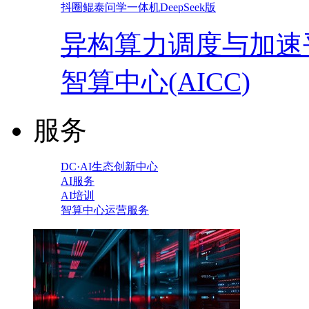
抖圈鲲泰问学一体机DeepSeek版
异构算力调度与加速
智算中心(AICC)
服务
DC·AI生态创新中心
AI服务
AI培训
智算中心运营服务